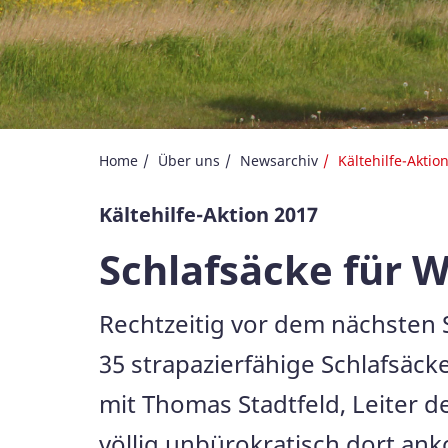
Home
Über uns
Newsarchiv
Kältehilfe-Aktio
Kältehilfe-Aktion 2017
Schlafsäcke für 
Rechtzeitig vor dem nächsten 
35 strapazierfähige Schlafsä
mit Thomas Stadtfeld, Leiter d
völlig unbürokratisch dort an