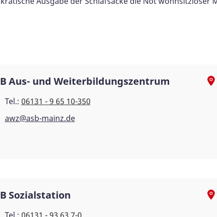
okratische Ausgabe der Schlafsäcke die Not wohnsitzloser
B Aus- und Weiterbildungszentrum
Tel.:
06131 - 9 65 10-350
awz@asb-mainz.de
B Sozialstation
Tel.:
06131 - 93 63 7-0