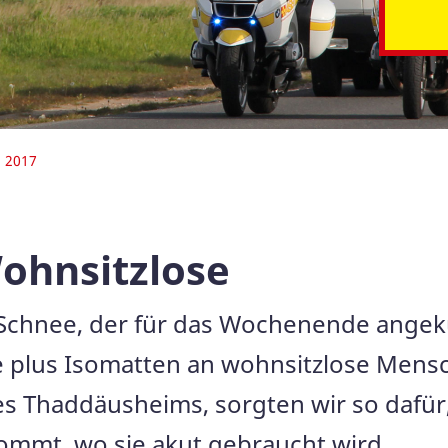
n 2017
Wohnsitzlose
Schnee, der für das Wochenende angekü
cke plus Isomatten an wohnsitzlose Me
es Thaddäusheims, sorgten wir so dafür, 
kommt, wo sie akut gebraucht wird.