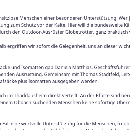
nsitzlose Menschen einer besonderen Unterstützung. Wer jet
g zum Schutz vor der Kälte. Hier will die bundesweite Käl
durch den Outdoor-Ausrüster Globetrotter, ganz praktisch v
alb ergriffen wir sofort die Gelegenheit, uns an dieser wic
fsäcke und Isomatten gab Daniela Matthias, Geschäftsführ
rmenden Ausrüstung. Gemeinsam mit Thomas Stadtfeld, Lei
lafsäcke plus Isomatten ausgegeben werden.
ch im Thaddäusheim direkt verteilt: An der Pforte sind bere
ls einem Obdach suchenden Menschen keine sofortige Übe
 Fall eine wertvolle Unterstützung für die Menschen, freut